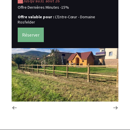
Jusqu'au
31 août 26
Réd
sur
Offre Dernières Minutes -15%
Of
Offre valable pour :
L'Entre-Cœur - Domaine
Ro
Rosfelder
Réserver