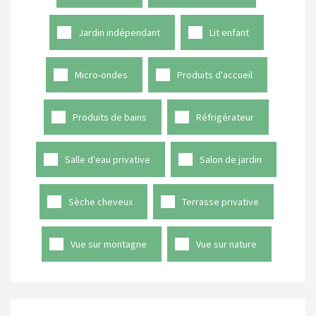
Jardin indépendant
Lit enfant
Micro-ondes
Produits d'accueil
Produits de bains
Réfrigérateur
Salle d'eau privative
Salon de jardin
Sèche cheveux
Terrasse privative
Vue sur montagne
Vue sur nature