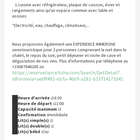
1 cuisine avec réfrigérateur, plaque de cuisson, évier et
rangements ainsi qu'un espace commun avec table et
assises
*Electricité, eau, chauffage, climatiseur,...
Nous proposons également une EXPERIENCE IMMERSIVE
oenotouristique pour 2 personnes comprenant la nuit dans le
chalet, le repas du soir, petit déjeuner et visite de cave et
dégustation de nos vins. Plus d'informations par téléphone au
+33687646265 ou
https://reservation.elloha.com/Search/GetDetail?
idFormula=ae0ff492-eb7a-46b9-a182-b33714172d41
Heure d'arrivée :
16:30
Heure de départ :
11:00
Capacité maximum :
3
Confirmation :
Immédiate
Lit(s) simple(s) :
1
Lit(s) double(s) :
1
Lit(s) bébé :
Oui