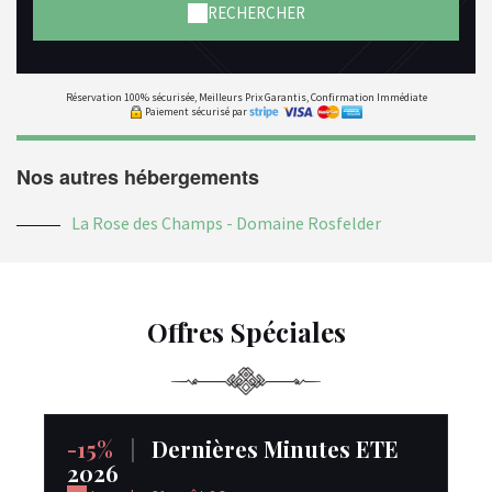
RECHERCHER
Réservation 100% sécurisée, Meilleurs Prix Garantis, Confirmation Immédiate
Paiement sécurisé par
Nos autres hébergements
La Rose des Champs - Domaine Rosfelder
Offres Spéciales
-15%
|
Dernières Minutes ETE
-
2026