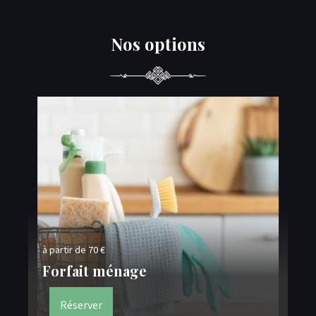
Nos options
à partir de 70 €
Dé
Forfait ménage
B
Réserver