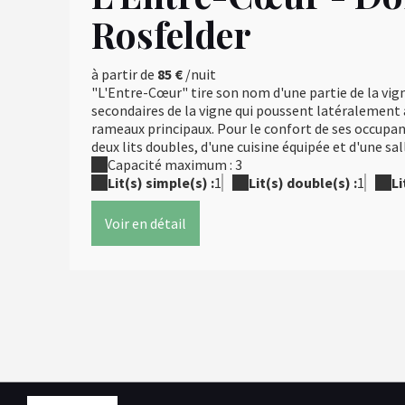
Rosfelder
à partir de
85 €
/nuit
"L'Entre-Cœur" tire son nom d'une partie de la vign
secondaires de la vigne qui poussent latéralement à 
rameaux principaux. Pour le confort de ses occupan
deux lits doubles, d'une cuisine équipée et d'une sall
Capacité maximum : 3
Lit(s) simple(s) :
1
Lit(s) double(s) :
1
Li
Voir en détail