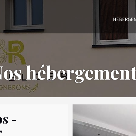
HÉBERGE
os hébergement
s -
r