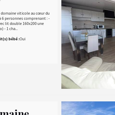
 domaine viticole au cœur du
2 à 6 personnes comprenant : -
vec lit double 160x200 une
 - 1 cha...
it(s) bébé :
Oui
omaine