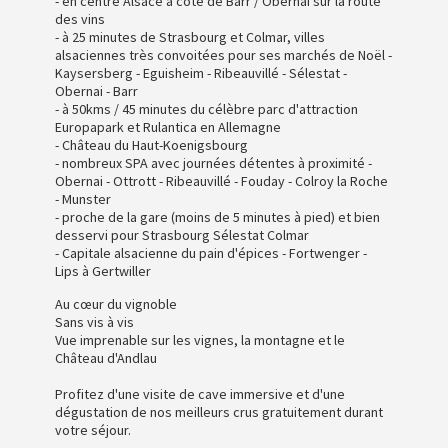
- en centre Alsace à côté de Barr / Obernai sur la route
des vins
- à 25 minutes de Strasbourg et Colmar, villes
alsaciennes très convoitées pour ses marchés de Noël -
Kaysersberg - Eguisheim - Ribeauvillé - Sélestat -
Obernai - Barr
- à 50kms / 45 minutes du célèbre parc d'attraction
Europapark et Rulantica en Allemagne
- Château du Haut-Koenigsbourg
- nombreux SPA avec journées détentes à proximité -
Obernai - Ottrott - Ribeauvillé - Fouday - Colroy la Roche
- Munster
- proche de la gare (moins de 5 minutes à pied) et bien
desservi pour Strasbourg Sélestat Colmar
- Capitale alsacienne du pain d'épices - Fortwenger -
Lips à Gertwiller
Au cœur du vignoble
Sans vis à vis
Vue imprenable sur les vignes, la montagne et le
Château d'Andlau
Profitez d'une visite de cave immersive et d'une
dégustation de nos meilleurs crus gratuitement durant
votre séjour.