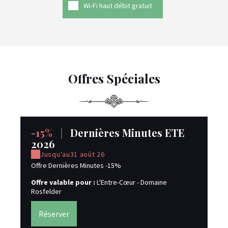
Wi-Fi haut débit gratuit
Offres Spéciales
-15%
|
Dernières Minutes ETE
-
2026
Jusqu'au
31 août 26
Réd
sur
Offre Dernières Minutes -15%
Of
Offre valable pour :
L'Entre-Cœur - Domaine
Ro
Rosfelder
Réserver