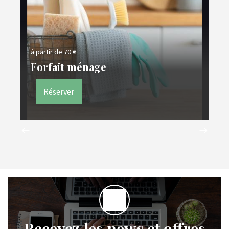
à partir de 70 €
Dé
Forfait ménage
B
Réserver
Recevez les news et offres