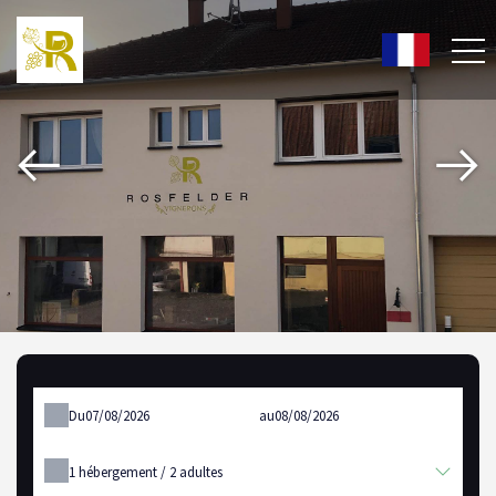
Du
au
1
hébergement /
2
adultes