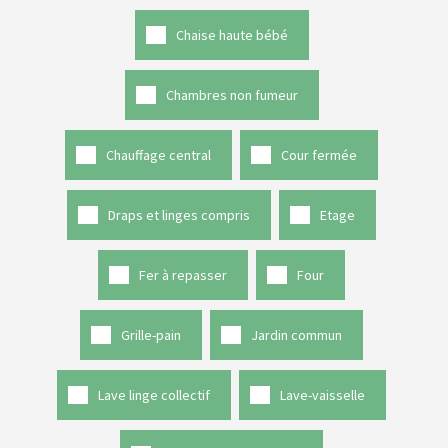
Chaise haute bébé
Chambres non fumeur
Chauffage central
Cour fermée
Draps et linges compris
Etage
Fer à repasser
Four
Grille-pain
Jardin commun
Lave linge collectif
Lave-vaisselle