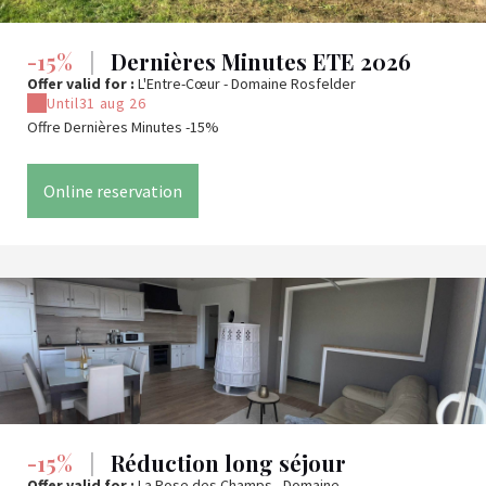
-15%
|
Dernières Minutes ETE 2026
Offer valid for :
L'Entre-Cœur - Domaine Rosfelder
Until
31 aug 26
Offre Dernières Minutes -15%
Online reservation
-15%
|
Réduction long séjour
Offer valid for :
La Rose des Champs - Domaine